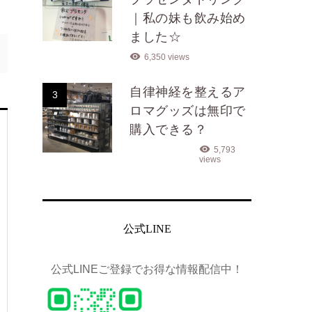
｜私の妹も飲み始め
ました☆
6,350 views
自律神経を整えるア
3
ロマグッズは無印で
購入できる？
5,793
views
公式LINE
公式LINEご登録でお得な情報配信中！