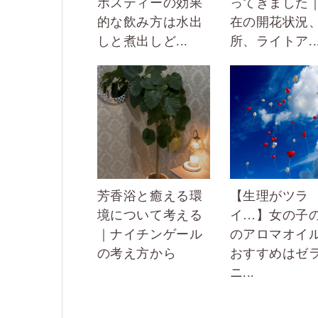
ボスティーの効果
ってきました
的な飲み方は水出
在の開花状況
しと煮出しど...
所、ライトア..
芳香浴と癒える環
【生理がツラ
境について考える
イ…】女の子
｜ナイチンゲール
のアロマオイ
の考え方から
おすすめはゼ
ニ...