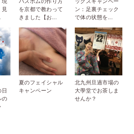
｜現
バスボムの作り方
ックスキャンペー
、見
を京都で教わって
ン：足裏チェック
.
きました【お...
で体の状態を...
夏のフェイシャル
北九州旦過市場の
の日
キャンペーン
大學堂でお茶しま
ルの
せんか？
ラ