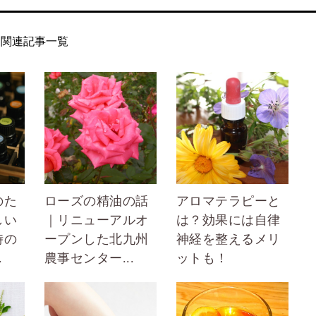
関連記事一覧
のた
ローズの精油の話
アロマテラピーと
しい
｜リニューアルオ
は？効果には自律
時の
ープンした北九州
神経を整えるメリ
.
農事センター...
ットも！