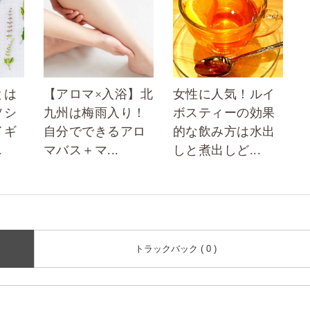
とは
【アロマ×入浴】北
女性に人気！ルイ
ソシ
九州は梅雨入り！
ボスティーの効果
イギ
自分でできるアロ
的な飲み方は水出
.
マバス＋マ...
しと煮出しど...
トラックバック ( 0 )