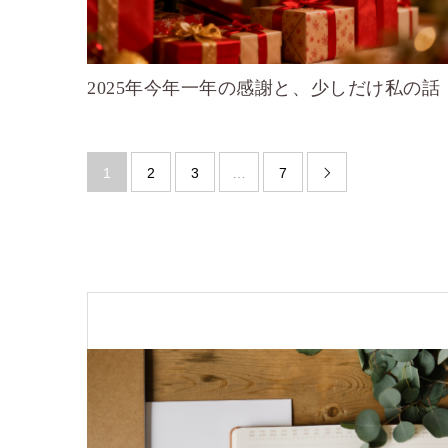
2025年今年一年の感謝と、少しだけ私の話
1
2
3
…
7
