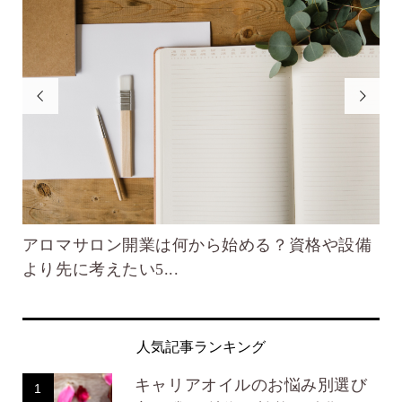


楽
アロマサロン開業は何から始める？資格や設備
不
より先に考えたい5...
自
人気記事ランキング
キャリアオイルのお悩み別選び
1