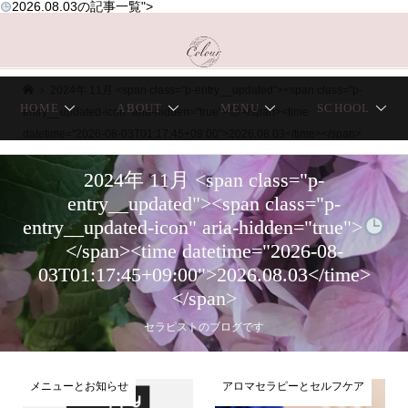
2026.08.03
の記事一覧">
2024年 11月 <span class="p-entry__updated"><span class="p-
HOME
ABOUT
MENU
SCHOOL
entry__updated-icon" aria-hidden="true">
</span><time
datetime="2026-08-03T01:17:45+09:00">2026.08.03</time></span>
2024年 11月 <span class="p-
entry__updated"><span class="p-
entry__updated-icon" aria-hidden="true">
</span><time datetime="2026-08-
03T01:17:45+09:00">2026.08.03</time>
</span>
セラピストのブログです
メニューとお知らせ
アロマセラピーとセルフケア