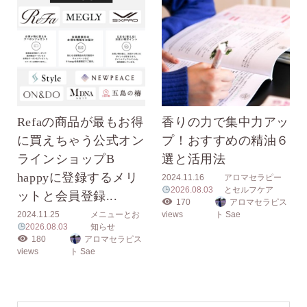
Refaの商品が最もお得
香りの力で集中力アッ
に買えちゃう公式オン
プ！おすすめの精油６
ラインショップB
選と活用法
happyに登録するメリ
2024.11.16
アロマセラピー
2026.08.03
とセルフケア
ットと会員登録...
170
アロマセラピス
2024.11.25
メニューとお
views
ト Sae
2026.08.03
知らせ
180
アロマセラピス
views
ト Sae