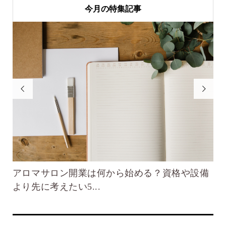
今月の特集記事


楽
アロマサロン開業は何から始める？資格や設備
不
より先に考えたい5...
自