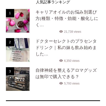
人気記事ランキング
キャリアオイルのお悩み別選び
1
方(種類・特徴・効能・酸化しに
く...
21,738 views
ドクターセレクトのプラセンタ
2
ドリンク｜私の妹も飲み始めま
した...
6,350 views
自律神経を整えるアロマグッズ
3
は無印で購入できる？
5,793 views