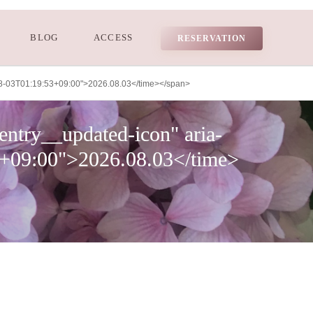
BLOG
ACCESS
RESERVATION
8-03T01:19:53+09:00">2026.08.03</time></span>
ntry__updated-icon" aria-
3+09:00">2026.08.03</time>