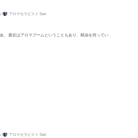
s
アロマセラピスト Sae
油。 最近はアロマブームということもあり、精油を持ってい
s
アロマセラピスト Sae