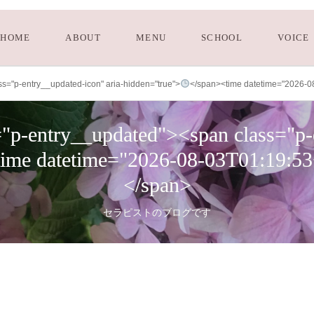
HOME
ABOUT
MENU
SCHOOL
VOICE
="p-entry__updated-icon" aria-hidden="true">
</span><time datetime="2026-0
-entry__updated"><span class="p-e
time datetime="2026-08-03T01:19:5
</span>
セラピストのブログです