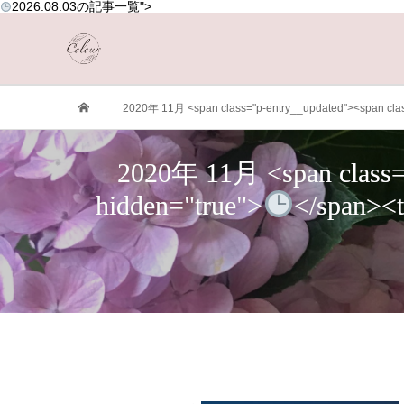
2026.08.03
の記事一覧">
2020年 11月 <span class="p-entry__updated"><span class
2020年 11月 <span class="p
hidden="true">
</span><