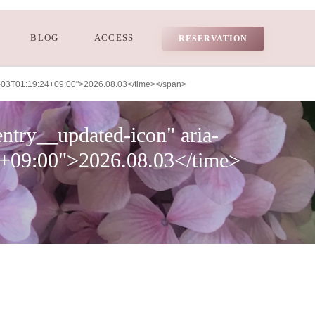
BLOG
ACCESS
RESERVATION
-03T01:19:24+09:00">2026.08.03</time></span>
try__updated-icon" aria-
4+09:00">2026.08.03</time>