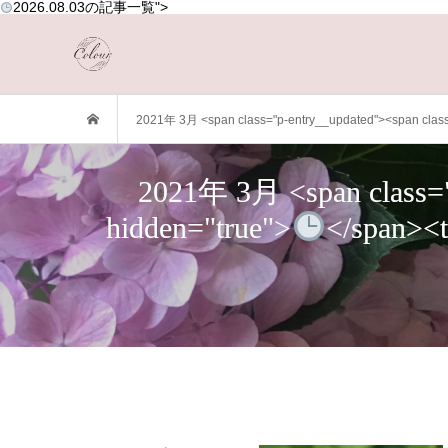
2026.08.03
の記事一覧">
2021年 3月 <span class="p-entry__updated"><span class=
2021年 3月 <span class="p
hidden="true">
</span><