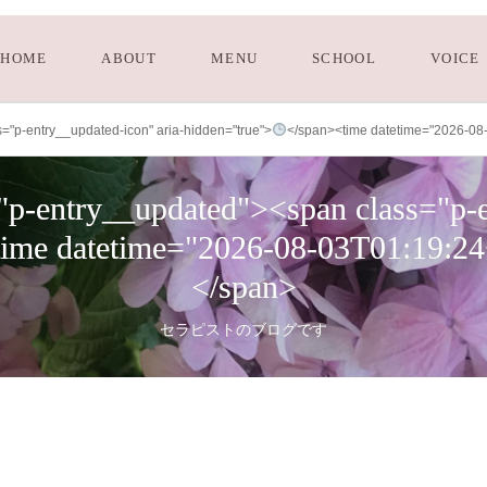
HOME
ABOUT
MENU
SCHOOL
VOICE
"p-entry__updated-icon" aria-hidden="true">
</span><time datetime="2026-08
-entry__updated"><span class="p-en
time datetime="2026-08-03T01:19:2
</span>
セラピストのブログです