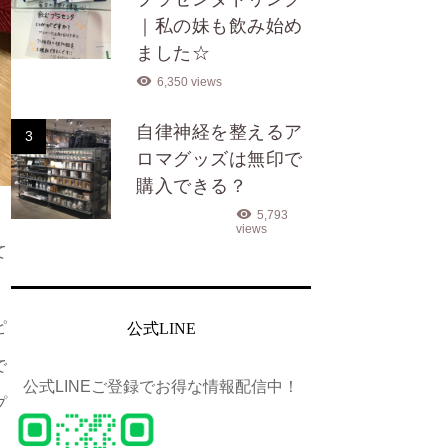
｜私の妹も飲み始め
ました☆
6,350 views
自律神経を整えるア
3
ロマグッズは無印で
購入できる？
5,793
views
て
ピ
公式LINE
で
公式LINEご登録でお得な情報配信中！
プ