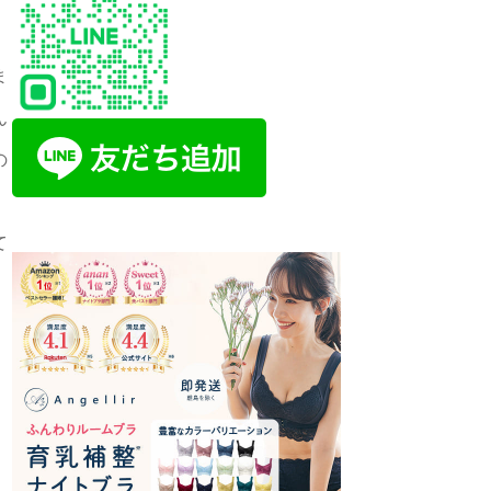
ま
ん
の
て