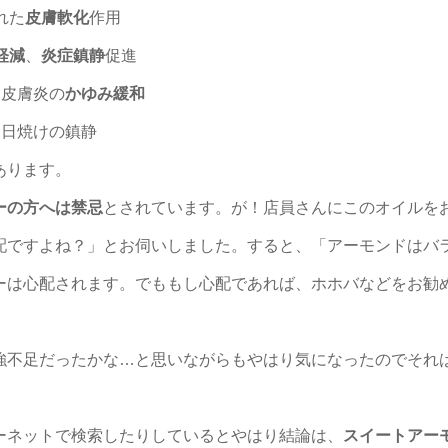
れた
皮膚軟化
作用
軽減
、
炎症鎮静
促進
・皮膚炎の
かゆみ緩和
日焼けの鎮静
あります。
ーの方へは禁忌
とされています。が！店員さんにこのオイルを
配ですよね？」
とお伺いしました。すると、
「アーモンドはバ
ーは心配されます。でももし心配であれば、ホホバなどをお勧
強不足だったかな…と思いながらもやはり気になったのでそれ
ーネットで検索したりしているとやはり結論は、
スイートアー