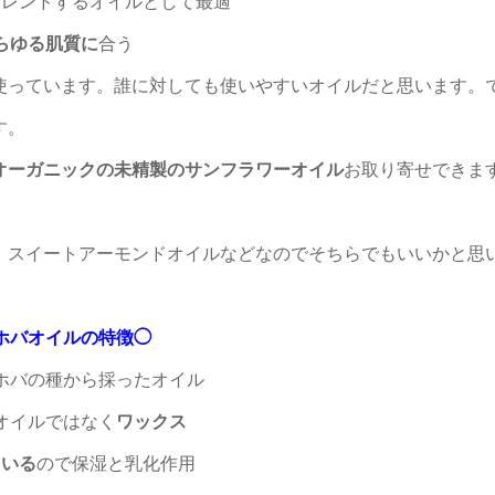
ブレンドするオイルとして最適
らゆる肌質に
合う
使っています。
誰に対しても使いやすい
オイルだと思います。
す。
オーガニックの未精製のサンフラワーオイル
お取り寄せできま
、スイートアーモンドオイルなどなのでそちらでもいいかと思
ホバオイルの特徴◯
ホバの種から採ったオイル
オイルではなく
ワックス
ている
ので保湿と乳化作用