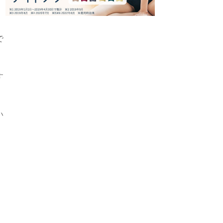
で
す
い