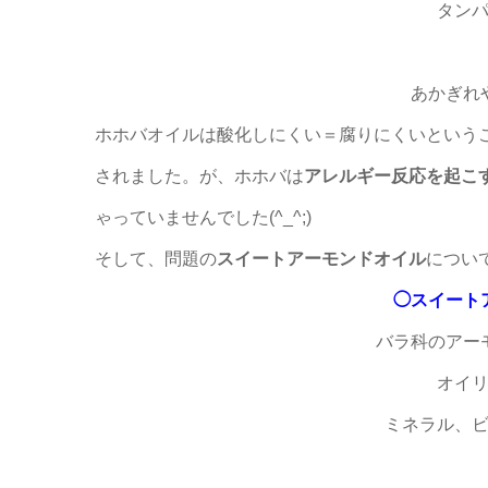
タン
あかぎれ
ホホバオイルは酸化しにくい＝腐りにくいという
されました。が、ホホバは
アレルギー反応を起こ
ゃっていませんでした(^_^;)
そして、問題の
スイートアーモンドオイル
につい
◯スイート
バラ科のアー
オイ
ミネラル、