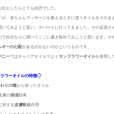
お伝えしたらとても好評でした。
すが、赤ちゃんマッサージを教えるときに使うオイルをそのま
聞いてみようと思い、デパートに行ってきました。その店員さ
ので自分なりに調べてここに書き留めておこうと思います。そ
ルギーの心配
があるのかないのか
というものです。
パニー
ではキャリアオイルでよく
サンフラワーオイル
を使用し
フラワーオイルの特徴◯
まわりの種
から採ったオイル
皮膚の
保湿
効果
に対する
皮膚軟化
作用