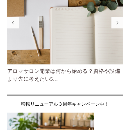


設備
不眠を解消するのに役立つ香り｜薬に頼らない
R
自然な快眠ルーティ...
イ
移転リニューアル３周年キャンペーン中！