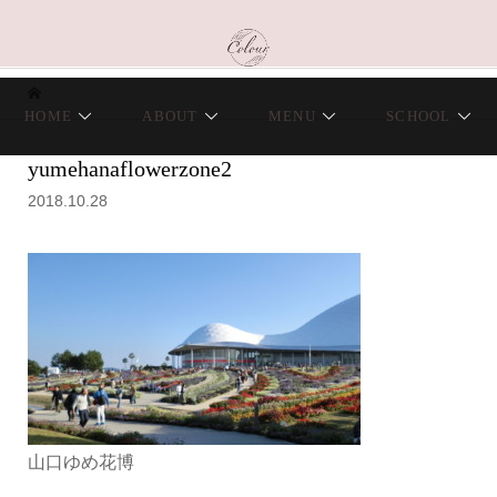
HOME
ABOUT
MENU
SCHOOL
yumehanaflowerzone2
2018.10.28
山口ゆめ花博