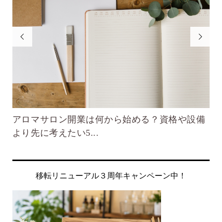


楽
アロマサロン開業は何から始める？資格や設備
不
より先に考えたい5...
自
移転リニューアル３周年キャンペーン中！