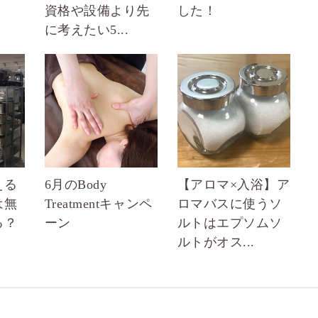
資格や設備より先
した！
に考えたい5...
える
6月のBody
【アロマ×入浴】ア
は無
Treatmentキャンペ
ロマバスに使うソ
る？
ーン
ルトはエプソムソ
ルトがオス...