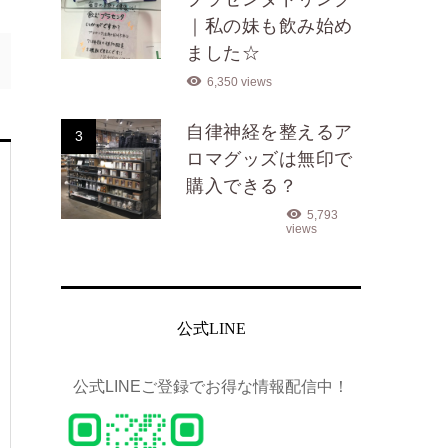
｜私の妹も飲み始め
ました☆
6,350 views
自律神経を整えるア
3
ロマグッズは無印で
購入できる？
5,793
views
公式LINE
公式LINEご登録でお得な情報配信中！