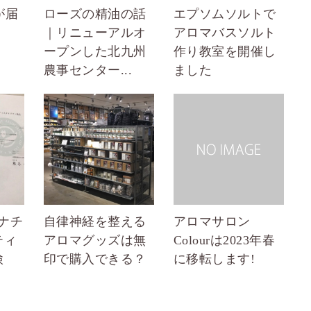
が届
ローズの精油の話
エプソムソルトで
｜リニューアルオ
アロマバスソルト
ープンした北九州
作り教室を開催し
農事センター...
ました
「ナチ
自律神経を整える
アロマサロン
ティ
アロマグッズは無
Colourは2023年春
検
印で購入できる？
に移転します!