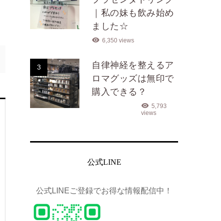
｜私の妹も飲み始め
ました☆
6,350 views
自律神経を整えるア
3
ロマグッズは無印で
購入できる？
5,793
views
公式LINE
公式LINEご登録でお得な情報配信中！