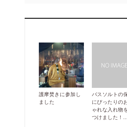
護摩焚きに参加し
バスソルトの
ました
にぴったりの
ゃれな入れ物
つけました！..