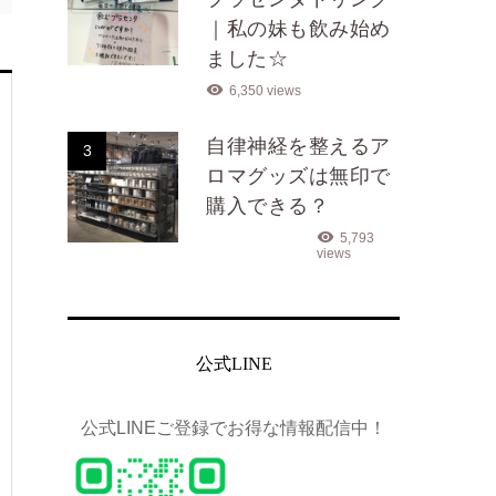
｜私の妹も飲み始め
ました☆
6,350 views
自律神経を整えるア
3
ロマグッズは無印で
購入できる？
5,793
views
公式LINE
公式LINEご登録でお得な情報配信中！