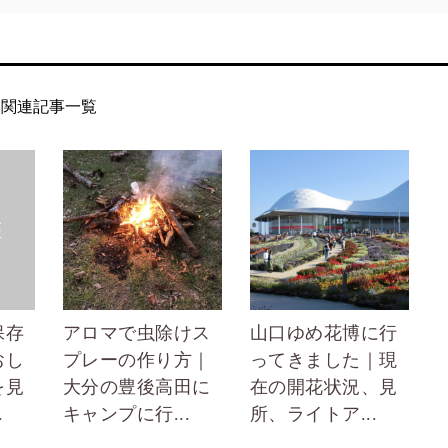
関連記事一覧
保存
アロマで虫除けス
山口ゆめ花博に行
おし
プレーの作り方｜
ってきました｜現
を見
大分の豊後高田に
在の開花状況、見
.
キャンプに行...
所、ライトア...