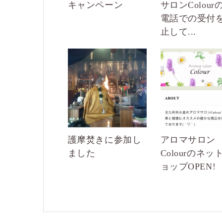
キャンペーン
サロンColour
電話での受付
止して...
護摩焚きに参加し
アロマサロン
ました
Colourのネッ
ョップOPEN!