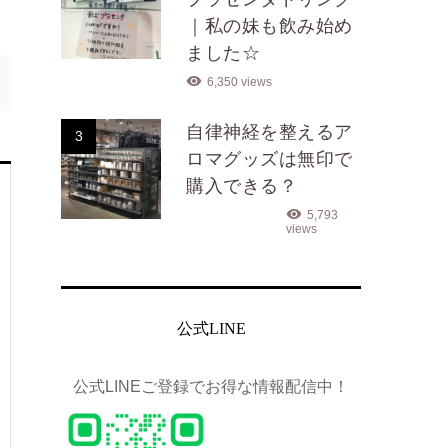
｜私の妹も飲み始め
ました☆
6,350 views
自律神経を整えるア
3
ロマグッズは無印で
購入できる？
5,793
views
公式LINE
公式LINEご登録でお得な情報配信中！