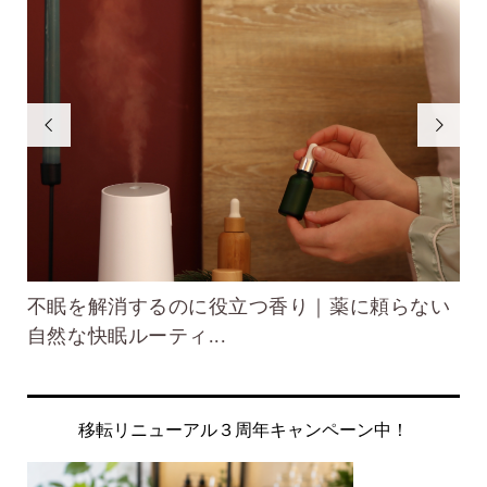


備
不眠を解消するのに役立つ香り｜薬に頼らない
R
自然な快眠ルーティ...
イ
移転リニューアル３周年キャンペーン中！